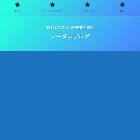
TOP
R/C(ラジコン)カー
プラモデル
雑記
40代2児のパパの趣味と雑記
スーダスブログ