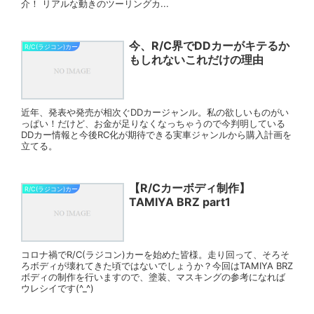
介！ リアルな動きのツーリングカ...
今、R/C界でDDカーがキテるか
R/C(ラジコン)カー
もしれないこれだけの理由
近年、発表や発売が相次ぐDDカージャンル。私の欲しいものがい
っぱい！だけど、お金が足りなくなっちゃうので今判明している
DDカー情報と今後RC化が期待できる実車ジャンルから購入計画を
立てる。
【R/Cカーボディ制作】
R/C(ラジコン)カー
TAMIYA BRZ part1
コロナ禍でR/C(ラジコン)カーを始めた皆様。走り回って、そろそ
ろボディが壊れてきた頃ではないでしょうか？今回はTAMIYA BRZ
ボディの制作を行いますので、塗装、マスキングの参考になれば
ウレシイです(^_^)