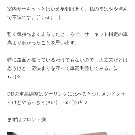
室内サーキットとはいえ早朝は寒く、私の指はやや悴ん
で不調です。(´；ω；｀)
暫く気持ちよく走らせたところで、サーキット指定の車
高より低かったことを思い出す。
特に路面と擦っているわけでもないので、大丈夫だとは
思うけど一応決まりを守って車高調整してみる。(｡
•̀ᴗ-)✧
DDの車高調整はツーリングに比べると少しメンドクサ
イけどやるっきゃ無い(｀･ω･´)ｼｬｷｰﾝ
まずはフロント側