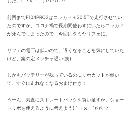
した。(´・ω・｀)ｺﾄﾅｷｦｴﾃﾅｲ
前回までF104PRO2はニッカド＋30.5Tで走行させてい
たのですが、コロナ禍で長期間使わずにいたらニッカド
が死んでしまったので、今回はタミヤリフェに。
リフェの電圧は低いので、遅くなることを気にしていた
けど、案の定メッチャ遅い(笑)
しかもバッテリーが残っているのにリポカットが働い
て、すぐに走れなくなるおまけ付き！
うーん、素直にストレートパックを買い足すか、ショー
トリポを使えるように考えよう(｀・ω・´)ｼｬｷｰﾝ