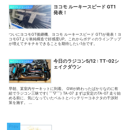
ヨコモ ルーキースピード GT1
R/C(ラジコン)カー
発表！
ついにヨコモGT後継機、ヨコモ ルーキースピード GT1が発表！ヨ
コモGTより単純構造で好感度UP。これからボディのラインアップ
が増えてチキチキできることを期待したい1台です。
今日のラジコン5/12 : TT-02シ
R/C(ラジコン)カー
ェイクダウン
早朝、某室内サーキットに到着。 GWが終わったばかりなのに有
給でラジコン三昧です( ￣▽￣) TA-07 まずは安定のTA-07 走り始
める前に、気になっていたベルトとバッテリーコネクタの干渉対
策を施す。 ...