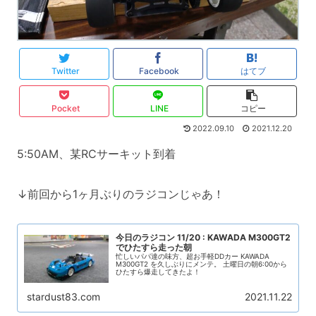
Twitter
Facebook
はてブ
Pocket
LINE
コピー
2022.09.10
2021.12.20
5:50AM、某RCサーキット到着
↓前回から1ヶ月ぶりのラジコンじゃあ！
今日のラジコン 11/20 : KAWADA M300GT2
でひたすら走った朝
忙しいパパ達の味方、超お手軽DDカー KAWADA
M300GT2 を久しぶりにメンテ。 土曜日の朝6:00から
ひたすら爆走してきたよ！
stardust83.com
2021.11.22