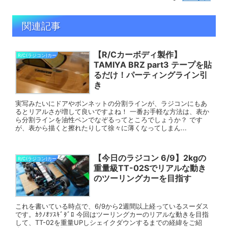
関連記事
【R/Cカーボディ製作】
R/C(ラジコン)カー
TAMIYA BRZ part3 テープを貼
るだけ！パーティングライン引
き
実写みたいにドアやボンネットの分割ラインが、ラジコンにもあ
るとリアルさが増して良いですよね！ 一番お手軽な方法は、表か
ら分割ラインを油性ペンでなぞるってところでしょうか？ です
が、表から描くと擦れたりして徐々に薄くなってしまん...
【今日のラジコン 6/9】2kgの
R/C(ラジコン)カー
重量級TT-02Sでリアルな動き
のツーリングカーを目指す
これを書いている時点で、6/9から2週間以上経っているスーダス
です。ｶｸﾉｵｿｽｷﾞﾀﾞﾛ 今回はツーリングカーのリアルな動きを目指
して、TT-02を重量UPしシェイクダウンするまでの経緯をご紹