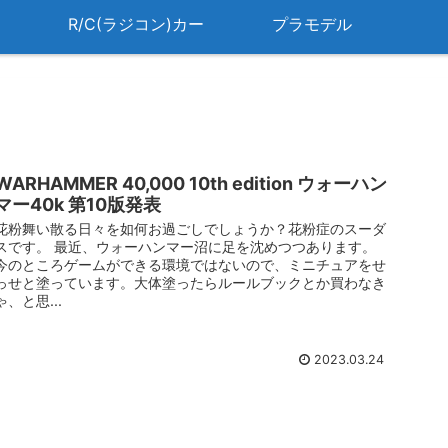
R/C(ラジコン)カー
プラモデル
WARHAMMER 40,000 10th edition ウォーハン
マー40k 第10版発表
花粉舞い散る日々を如何お過ごしでしょうか？花粉症のスーダ
スです。 最近、ウォーハンマー沼に足を沈めつつあります。
今のところゲームができる環境ではないので、ミニチュアをせ
っせと塗っています。大体塗ったらルールブックとか買わなき
ゃ、と思...
2023.03.24