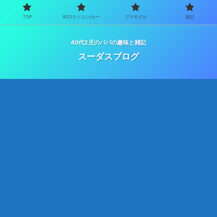
TOP
R/C(ラジコン)カー
プラモデル
雑記
40代2児のパパの趣味と雑記
スーダスブログ