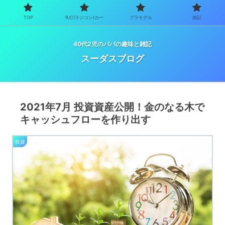
TOP
R/C(ラジコン)カー
プラモデル
雑記
40代2児のパパの趣味と雑記
スーダスブログ
2021年7月 投資資産公開！金のなる木で
キャッシュフローを作り出す
投資