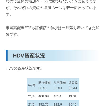
なので全体の増加ペースは変わらないように見えます
が、それぞれの資産の増加ペースは若干変わっていま
す。
米国高配当ETFも評価額の伸びは一旦落ち着いてきた印
象です。
HDV資産状況
HDVの資産状況です。
取得価額
月末価額
含み益
年/月
(ドル)
(ドル)
(ドル)
21/4
468.09
481.4
13.31
21/5
852.75
882.9
30.15