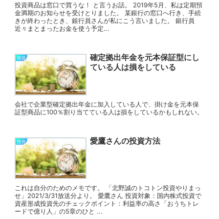
投資商品は窓口で買うな！ と言うお話。 2019年5月、私は定期預
金満期のお知らせを受けとりました。 某銀行の窓口へ行き、手続
きが終わったとき、銀行員さんが私にこう言いました。 銀行員
近々まとまったお金を使う予定...
確定拠出年金を元本保証型にし
投資
ている人は損をしている
会社で企業型確定拠出年金に加入している人で、掛け金を元本保
証型商品に100％割り当てている人は損をしているかもしれない。
愛鷹さんの投資方法
投資
これは自分のためのメモです。 「北野誠のトコトン投資やりまっ
せ」2021/3/31放送分より。 愛鷹さん 投資対象：国内株式投資で
資産形成投資先のチェックポイント：利益率の高さ「おうちトレ
ードで億り人」の5章のひと ...