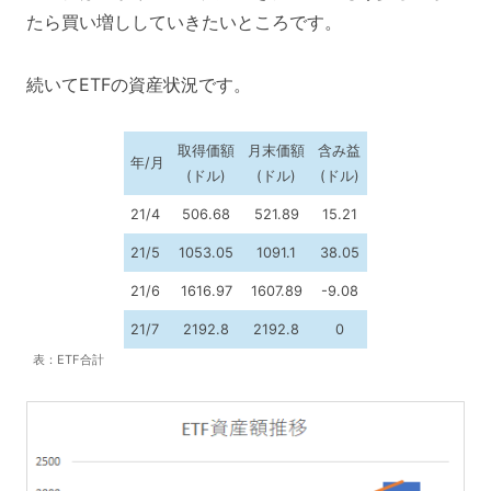
たら買い増ししていきたいところです。
続いてETFの資産状況です。
取得価額
月末価額
含み益
年/月
(ドル)
(ドル)
(ドル)
21/4
506.68
521.89
15.21
21/5
1053.05
1091.1
38.05
21/6
1616.97
1607.89
-9.08
21/7
2192.8
2192.8
0
表：ETF合計