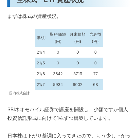
まずは株式の資産状況。
取得価額
月末価額
含み益
年/月
(円)
(円)
(円)
21/4
0
0
0
21/5
0
0
0
21/6
3642
3719
77
21/7
5934
6002
68
国内株式合計
SBIネオモバイル証券で講座を開設し、少額ですが個人
投資信託形成に向けて1株ずつ構築しています。
日本株は下がり基調に入ってきたので、もう少し下がっ