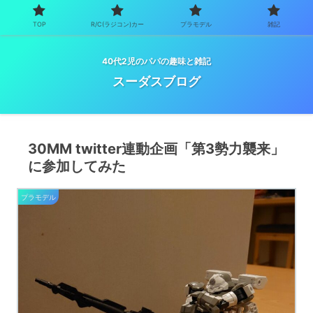
TOP
R/C(ラジコン)カー
プラモデル
雑記
40代2児のパパの趣味と雑記
スーダスブログ
30MM twitter連動企画「第3勢力襲来」
に参加してみた
プラモデル