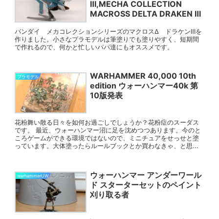
Ⅲ,MECHA COLLECTION
MACROSS DELTA DRAKEN Ⅲ
バンダイ メカコレクションシリーズのマクロスΔ ドラケンⅢを
作りました。小さなプラモデルは筆塗りでも塗りやすく、短期間
で作れるので、何かと忙しいパパ達にもオススメです。
WARHAMMER 40,000 10th
プラモデル
edition ウォーハンマー40k 第
10版発表
花粉舞い散る日々を如何お過ごしでしょうか？花粉症のスーダス
です。 最近、ウォーハンマー沼に足を沈めつつあります。今のと
ころゲームができる環境ではないので、ミニチュアをせっせと塗
っています。大体塗ったらルールブックとか買わなきゃ、と思...
ウォーハンマー アンダーワール
warhammerUW
ド スターターセットのペイント
刈り取る者