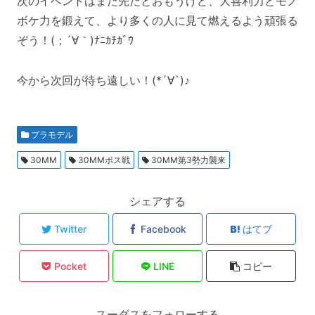
次のイベントはまだ先だとおもうけど、大喜利力とモノ
ボケ力を鍛えて、より多くの人に見て燃えるよう頑張る
ぞう！(；´∀｀)ﾅﾆｶﾁｶﾞｳ
今から次回が待ち遠しい！(*´∀`)♪
プラモデル
30MM
30MMボス戦
30MM第3勢力襲来
シェアする
Twitter
Facebook
はてブ
Pocket
LINE
コピー
スーダスをフォローする