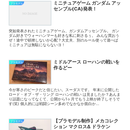
ミニチュアゲーム ガンダム アッ
プラモデル
センブル(CA)発表！
突如発表されたミニチュアゲーム、ガンダムアッセンブル。 ガン
ダム好きでウォーハンマーも好きな私に刺さるぅ。 みんな買おう
ぜ！途中で頓挫しないか心配？大丈夫、別のルール使って遊べば
ミニチュアは無駄にならないヨ！
ミドルアース ローハンの戦いを
プラモデル
作るどー
今が寒さのピークだと信じたい。スーダスです。 年末に公開した
ロード・オブ・ザ・リング ローハンの戦い は見ましたか？あんま
り話題になってなくて、公開から1ヶ月でもう上映が終了しそうで
す(笑) 個人的には戦闘シーン多めでなかなか面白か...
【プラモデル制作】メカコレク
プラモデル
ション マクロスΔ ドラケン